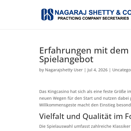
Erfahrungen mit dem K
Spielangebot
by
Nagarajshetty User
|
Jul 4, 2026
|
Uncatego
Das Kingcasino hat sich als eine feste Größe i
neuen Wegen für den Start und nutzen dabei
Willkommensgeste macht den Einstieg besonde
Vielfalt und Qualität im 
Die Spielauswahl umfasst zahlreiche Klassiker